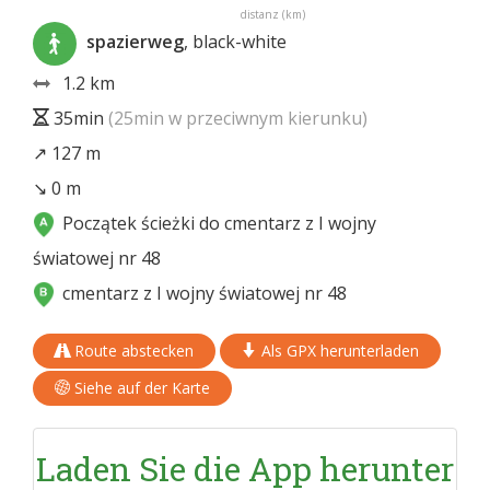
distanz (km)
spazierweg
, black-white
1.2 km
35min
(25min w przeciwnym kierunku)
↗ 127 m
↘ 0 m
Początek ścieżki do cmentarz z I wojny
światowej nr 48
cmentarz z I wojny światowej nr 48
Route abstecken
Als GPX herunterladen
Siehe auf der Karte
Laden Sie die App herunter