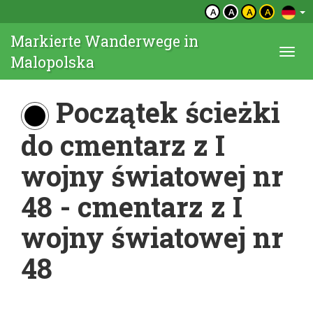
A
A
A
A
Markierte Wanderwege in
Togg
Malopolska
navi
Początek ścieżki
do cmentarz z I
wojny światowej nr
48 - cmentarz z I
wojny światowej nr
48