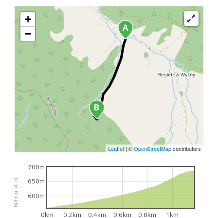
+
−
Leaflet
|
©
OpenStreetMap
contributors
700m
höhe ü. d. m.
650m
600m
0km
0.2km
0.4km
0.6km
0.8km
1km