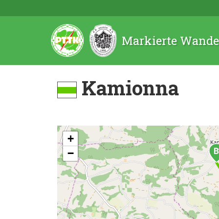
Markierte Wande
Kamionna
+
−