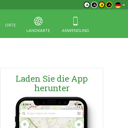
A
A
A
A
ORTE
LANDKARTE
ANWENDUNG
Laden Sie die App
herunter