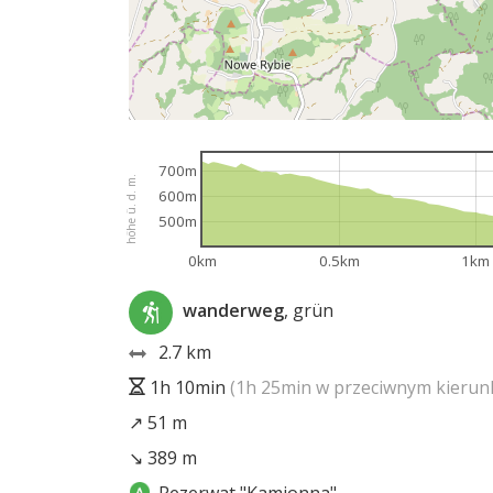
700m
höhe ü. d. m.
600m
500m
0km
0.5km
1km
wanderweg
, grün
2.7 km
1h 10min
(1h 25min w przeciwnym kierun
↗ 51 m
↘ 389 m