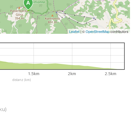
Leaflet
|
©
OpenStreetMap
contributors
1.5km
2km
2.5km
distanz (km)
ku)