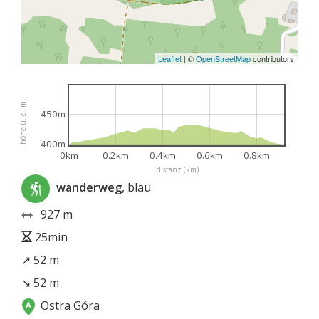
Leaflet
|
©
OpenStreetMap
contributors
höhe ü. d. m.
450m
400m
0km
0.2km
0.4km
0.6km
0.8km
distanz (km)
wanderweg
, blau
927 m
25min
↗ 52 m
↘ 52 m
Ostra Góra