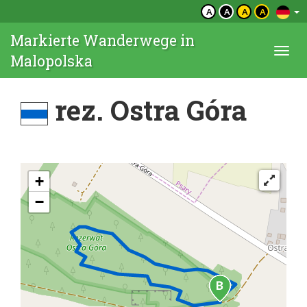
A
A
A
A
Markierte Wanderwege in
Togg
Malopolska
navi
rez. Ostra Góra
+
−