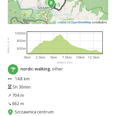
Leaflet
|
©
OpenStreetMap
contributors
1000m
höhe ü. d. m.
800m
600m
0km
2.5km
5km
7.5km
10km
12.5km
distanz (km)
nordic-walking
, other
14.8 km
5h 30min
↗ 704 m
↘ 662 m
Szczawnica centrum