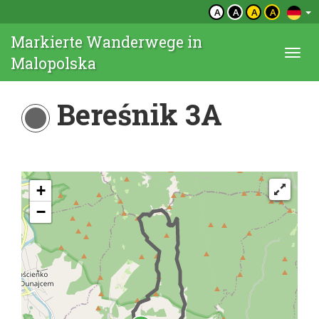
A
A
A
A
Markierte Wanderwege in
Togg
Malopolska
navi
Bereśnik 3A
+
−