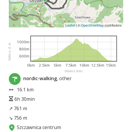
Leaflet
|
©
OpenStreetMap
contributors
1000m
höhe ü. d. m.
800m
600m
0km
2.5km
5km
7.5km
10km
12.5km
15km
distanz (km)
nordic-walking
, other
16.1 km
6h 30min
↗ 761 m
↘ 756 m
Szczawnica centrum