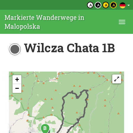
A
A
A
A
Markierte Wanderwege in
Togg
Malopolska
navi
Wilcza Chata 1B
+
−