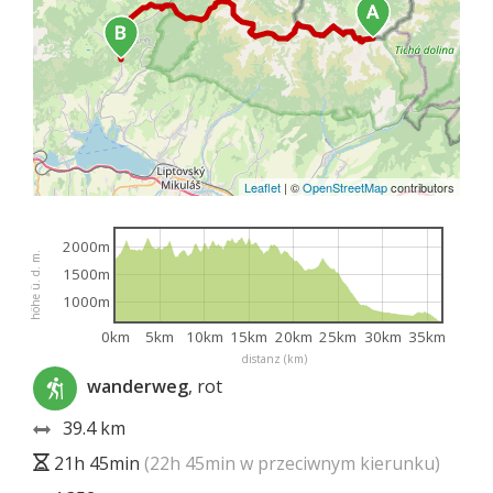
Leaflet
|
©
OpenStreetMap
contributors
2000m
höhe ü. d. m.
1500m
1000m
0km
5km
10km
15km
20km
25km
30km
35km
distanz (km)
wanderweg
, rot
39.4 km
21h 45min
(22h 45min w przeciwnym kierunku)