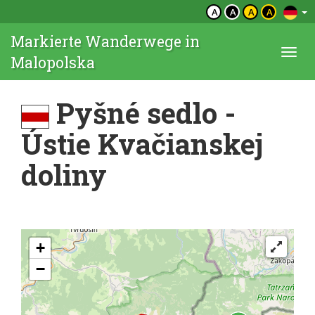
A
A
A
A
Markierte Wanderwege in
Togg
Malopolska
navi
Pyšné sedlo -
Ústie Kvačianskej
doliny
+
−