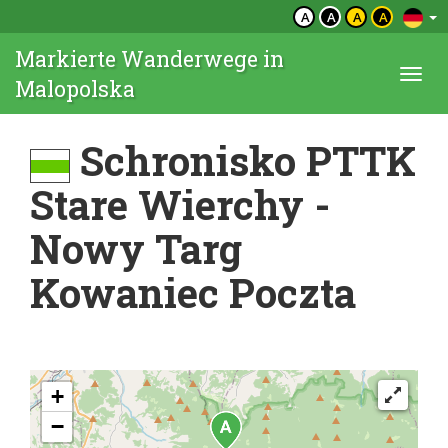
A
A
A
A
Markierte Wanderwege in
Togg
Malopolska
navi
Schronisko PTTK
Stare Wierchy -
Nowy Targ
Kowaniec Poczta
+
−