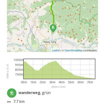
Leaflet
|
©
OpenStreetMap
contributors
1000m
900m
höhe ü. d. m.
800m
700m
0km
1km
2km
3km
4km
5km
6km
7km
distanz (km)
wanderweg
, grün
7.7 km