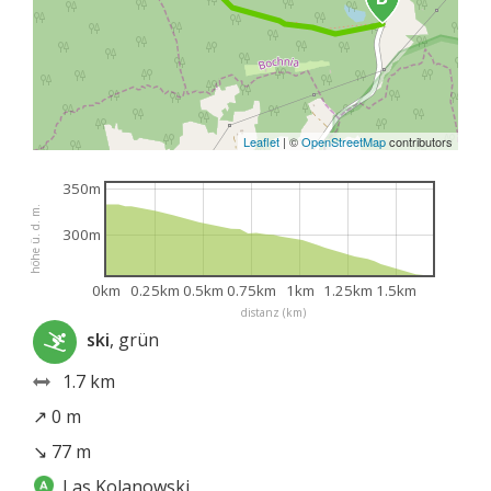
Leaflet
|
©
OpenStreetMap
contributors
350m
höhe ü. d. m.
300m
0km
0.25km
0.5km
0.75km
1km
1.25km
1.5km
distanz (km)
ski
, grün
1.7 km
↗ 0 m
↘ 77 m
Las Kolanowski