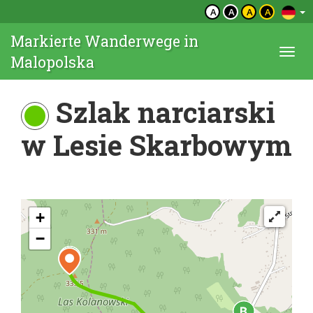
A
A
A
A
Markierte Wanderwege in
Togg
Malopolska
navi
Szlak narciarski
w Lesie Skarbowym
+
−