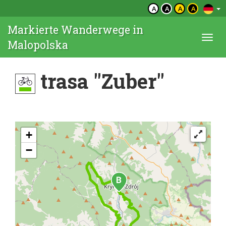
A
A
A
A
Markierte Wanderwege in
Togg
Malopolska
navi
trasa "Zuber"
+
−