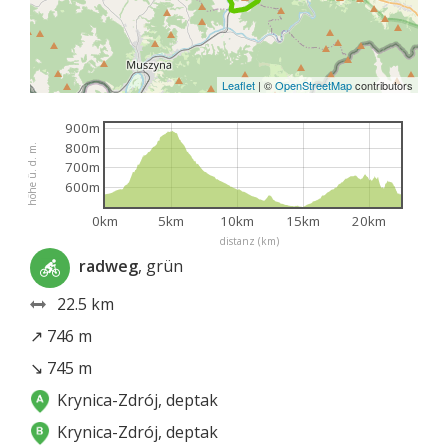
Leaflet
|
©
OpenStreetMap
contributors
900m
800m
höhe ü. d. m.
700m
600m
0km
5km
10km
15km
20km
distanz (km)
radweg
, grün
22.5 km
↗ 746 m
↘ 745 m
Krynica-Zdrój, deptak
Krynica-Zdrój, deptak