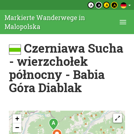
A
A
A
A
Markierte Wanderwege in
Togg
Malopolska
navi
Czerniawa Sucha
- wierzchołek
północny - Babia
Góra Diablak
+
−