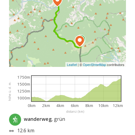
Leaflet
|
©
OpenStreetMap
contributors
1750m
1500m
höhe ü. d. m.
1250m
1000m
0km
2km
4km
6km
8km
10km
12km
distanz (km)
wanderweg
, grün
12.6 km