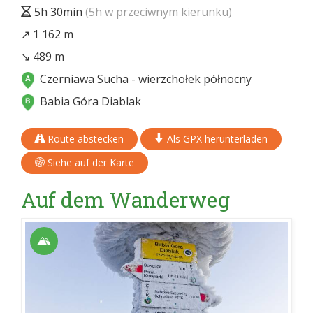
5h 30min
(5h w przeciwnym kierunku)
↗ 1 162 m
↘ 489 m
Czerniawa Sucha - wierzchołek północny
Babia Góra Diablak
Route abstecken
Als GPX herunterladen
Siehe auf der Karte
Auf dem Wanderweg