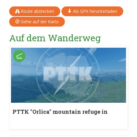
Route abstecken
Als GPX herunterladen
Siehe auf der Karte
Auf dem Wanderweg
PTTK "Orlica" mountain refuge in
Szczawnica