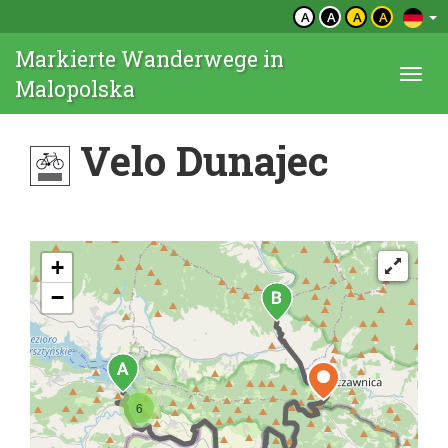
A
A
A
A
Markierte Wanderwege in
Togg
Malopolska
navi
Velo Dunajec
+
−
6