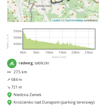
Leaflet
|
©
OpenStreetMap
contributors
550m
höhe ü. d. m.
500m
450m
0km
5km
10km
15km
20km
25km
distanz (km)
radweg
, tabliczki
27.5 km
↗ 584 m
↘ 721 m
Niedzica Zamek
Krościenko nad Dunajcem (parking terenowy)