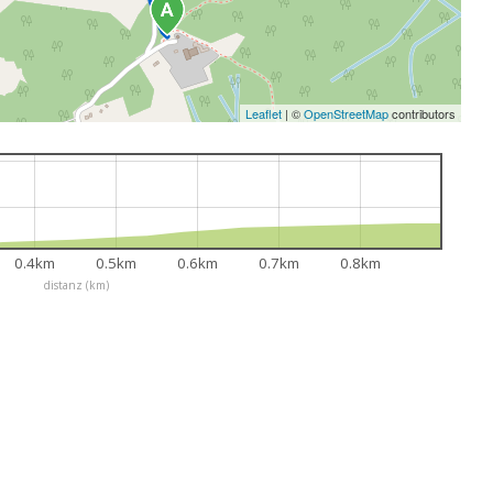
Leaflet
|
©
OpenStreetMap
contributors
0.4km
0.5km
0.6km
0.7km
0.8km
distanz (km)