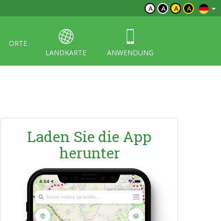
A
A
A
A
ORTE
LANDKARTE
ANWENDUNG
Laden Sie die App
herunter