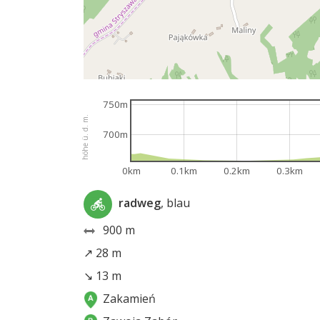
750m
höhe ü. d. m.
700m
0km
0.1km
0.2km
0.3km
radweg
, blau
900 m
↗ 28 m
↘ 13 m
Zakamień