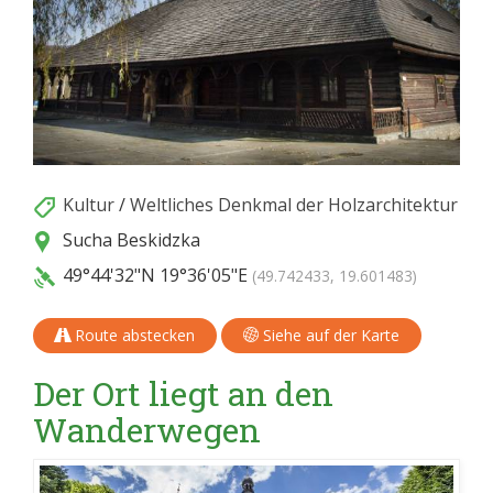
Kultur
/
Weltliches Denkmal der Holzarchitektur
Sucha Beskidzka
49°44'32"N
19°36'05"E
(49.742433, 19.601483)
Route abstecken
Siehe auf der Karte
Der Ort liegt an den
Wanderwegen