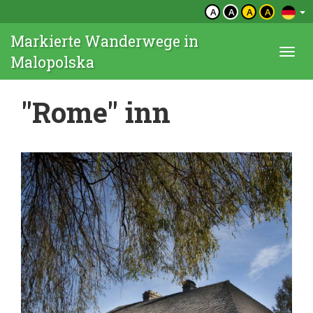
A
A
A
A
Markierte Wanderwege in
Togg
Malopolska
navi
"Rome" inn