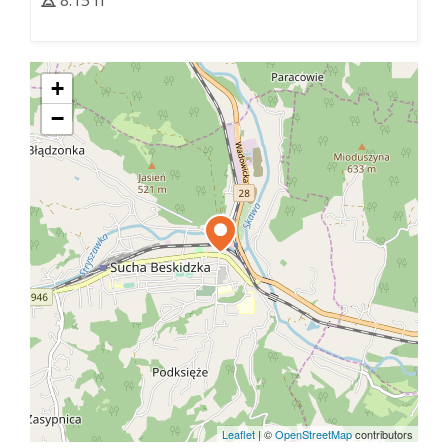
+
−
Leaflet
|
©
OpenStreetMap
contributors