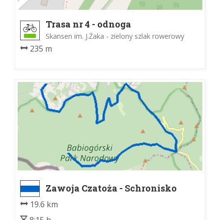
Trasa nr 4 - odnoga
Skansen im. J.Żaka - zielony szlak rowerowy
235 m
Zawoja Czatoża - Schronisko
PTTK Markowe Szczawiny
19.6 km
8:15 h