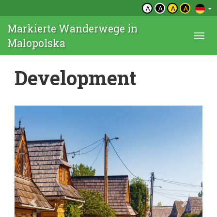
A
A
A
A
Markierte Wanderwege in
Togg
Malopolska
navi
Development