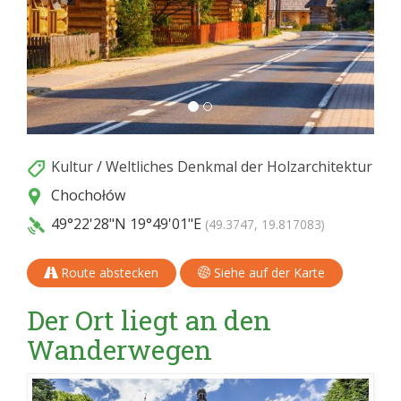
Kultur
/
Weltliches Denkmal der Holzarchitektur
Chochołów
49°22'28"N
19°49'01"E
(49.3747, 19.817083)
Route abstecken
Siehe auf der Karte
Der Ort liegt an den
Wanderwegen