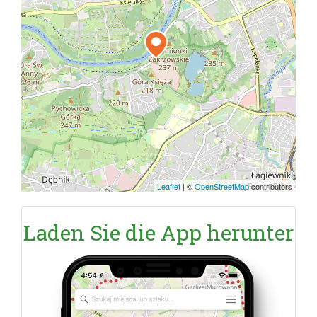
Leaflet
|
©
OpenStreetMap
contributors
Laden Sie die App herunter