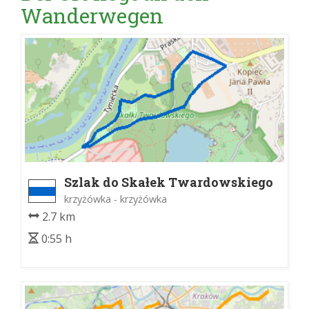
Wanderwegen
Szlak do Skałek Twardowskiego
krzyżówka - krzyżówka
2.7 km
0:55 h