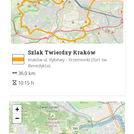
Szlak Twierdzy Kraków
Kraków ul. Rybitwy - Krzemionki (fort św.
Benedykta)
36.0 km
10:15 h
+
−