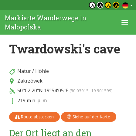
A
A
A
A
Markierte Wanderwege in
Togg
Malopolska
navi
Twardowski's cave
Natur
/
Höhle
Zakrzówek
50°02'20"N
19°54'05"E
(50.03915, 19.901599)
219 m n. p. m.
Route abstecken
Siehe auf der Karte
Der Ort liegt an den