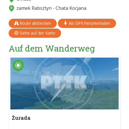
zamek Rabsztyn - Chata Kocjana
Route abstecken
Als GPX herunterladen
Siehe auf der Karte
Auf dem Wanderweg
Żurada