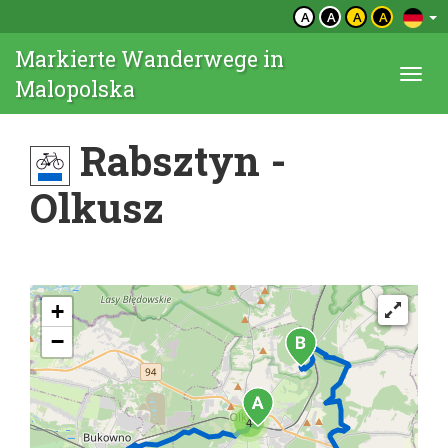
A
A
A
A
Markierte Wanderwege in
Togg
Malopolska
navi
Rabsztyn -
Olkusz
+
−
4