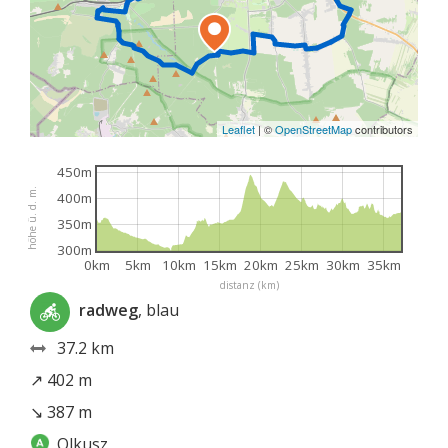
Leaflet
|
©
OpenStreetMap
contributors
450m
höhe ü. d. m.
400m
350m
300m
0km
5km
10km
15km
20km
25km
30km
35km
distanz (km)
radweg
, blau
37.2 km
↗ 402 m
↘ 387 m
Olkusz