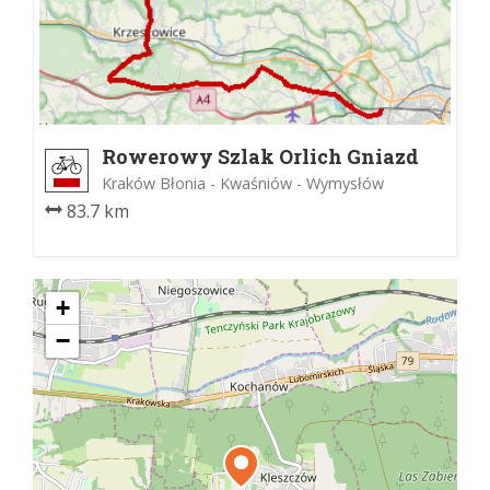
Rowerowy Szlak Orlich Gniazd
Kraków Błonia - Kwaśniów - Wymysłów
83.7 km
+
−