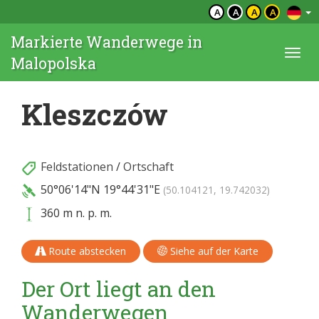
A
A
A
A
Markierte Wanderwege in
Togg
Malopolska
navi
Kleszczów
Feldstationen
/
Ortschaft
50°06'14"N
19°44'31"E
(50.104121, 19.742032)
360 m n. p. m.
Route abstecken
Siehe auf der Karte
Der Ort liegt an den
Wanderwegen