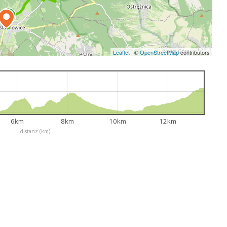
Leaflet
|
©
OpenStreetMap
contributors
6km
8km
10km
12km
distanz (km)