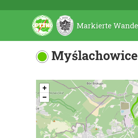
Markierte Wande
Myślachowice 
+
−