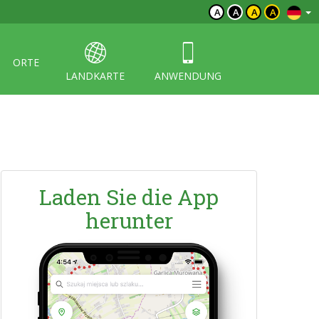
A
A
A
A
ORTE
LANDKARTE
ANWENDUNG
Laden Sie die App
herunter