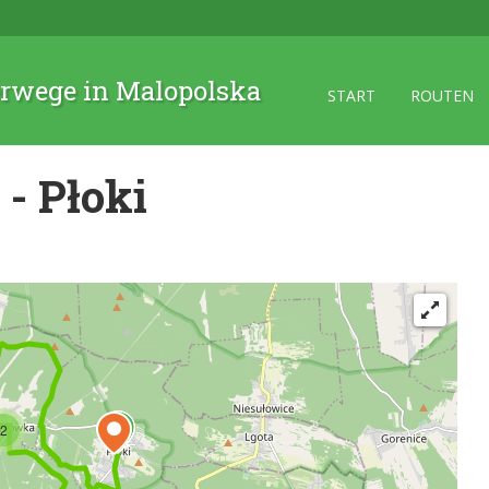
rwege in Malopolska
START
ROUTEN
- Płoki
2