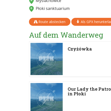
Myślachowice
Płoki sanktuarium
Route abstecken
Als GPX herunterl
Auf dem Wanderweg
Czyżówka
Our Lady the Patro
in Płoki