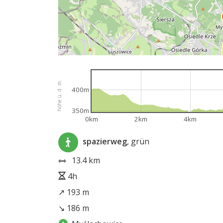
höhe ü. d. m.
400m
350m
0km
2km
4km
spazierweg
, grün
13.4 km
4h
↗ 193 m
↘ 186 m