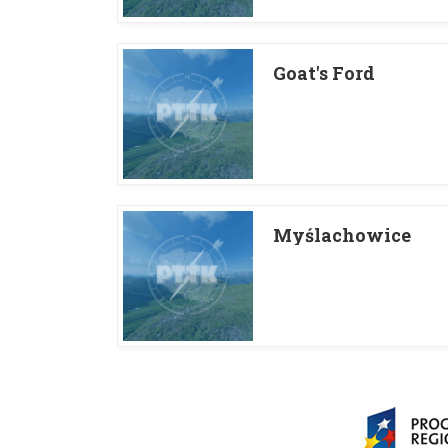
Goat's Ford
Myślachowice