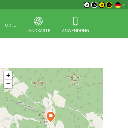
A
A
A
A
ORTE
LANDKARTE
ANWENDUNG
+
−