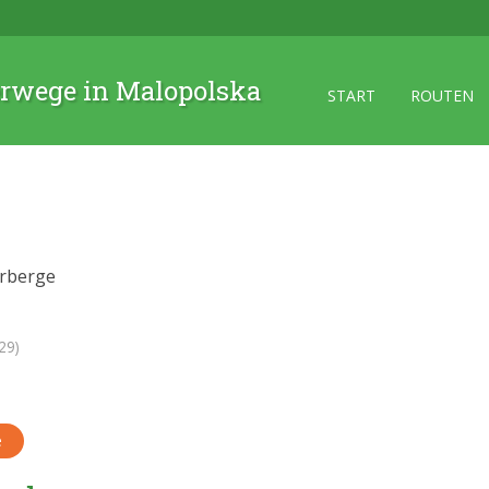
rwege in Malopolska
START
ROUTEN
erberge
29)
e