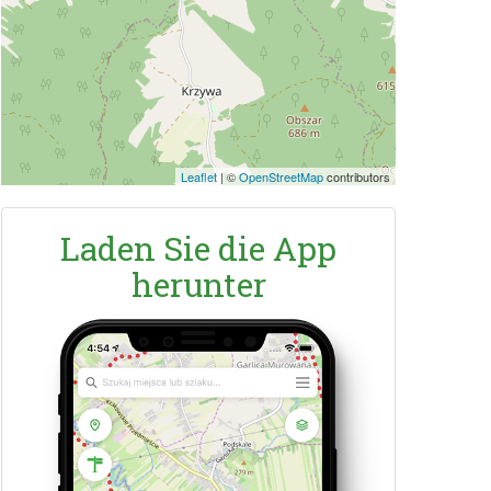
Leaflet
|
©
OpenStreetMap
contributors
Laden Sie die App
herunter