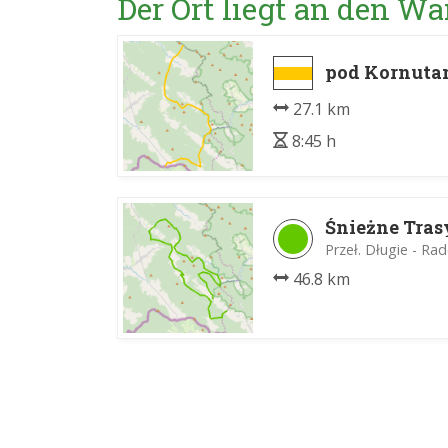
Der Ort liegt an den 
pod Kornutam
27.1 km
8:45 h
Śnieżne Tras
Przeł. Długie - Ra
46.8 km