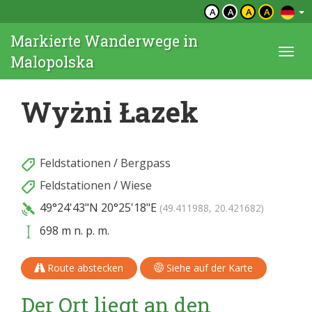
A
A
A
A
Markierte Wanderwege in
Togg
Malopolska
navi
Wyżni Łazek
Feldstationen
/
Bergpass
Feldstationen
/
Wiese
49°24'43"N
20°25'18"E
(49.411988, 20.421682)
698 m n. p. m.
Route abstecken
Siehe auf der Karte
Der Ort liegt an den