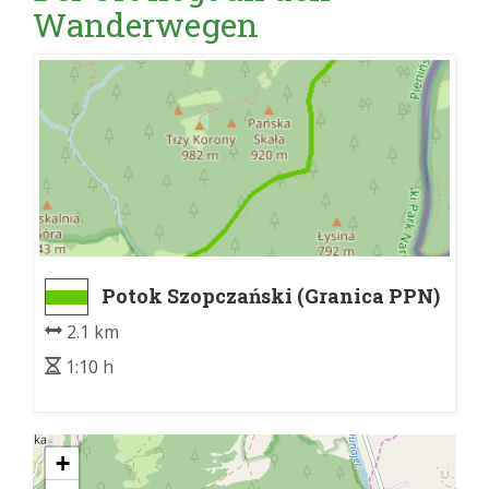
Wanderwegen
Potok Szopczański (Granica PPN)
- Polana Kosarzyska
2.1 km
1:10 h
+