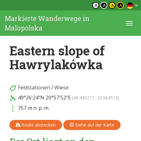
A
A
A
A
Markierte Wanderwege in
Togg
Malopolska
navi
Eastern slope of
Hawrylakówka
Feldstationen
/
Wiese
49°26'24"N
20°57'52"E
(49.440277, 20.964573)
757 m n. p. m.
Route abstecken
Siehe auf der Karte