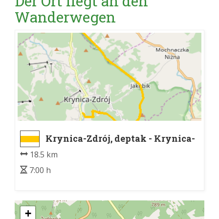
Der Ort liegt an den
Wanderwegen
Krynica-Zdrój, deptak - Krynica-
Zdrój, deptak
18.5 km
7:00 h
+