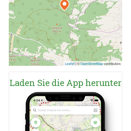
Leaflet
|
©
OpenStreetMap
contributors
Laden Sie die App herunter