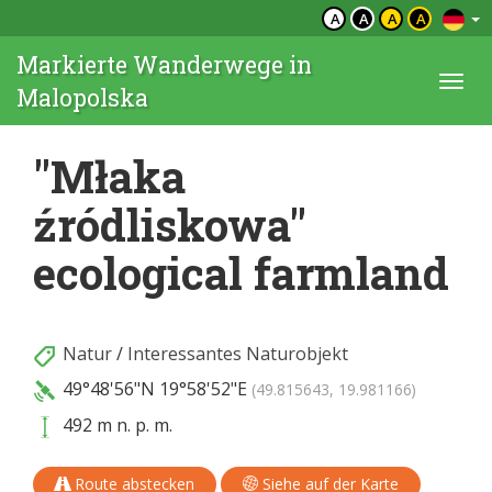
A
A
A
A
Markierte Wanderwege in
Togg
Malopolska
navi
"Młaka
źródliskowa"
ecological farmland
Natur
/
Interessantes Naturobjekt
49°48'56"N
19°58'52"E
(49.815643, 19.981166)
492 m n. p. m.
Route abstecken
Siehe auf der Karte