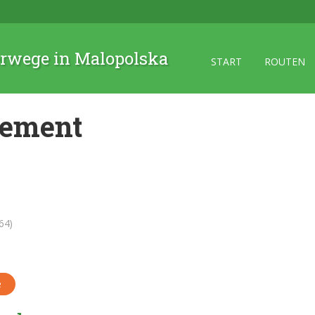
rwege in Malopolska
START
ROUTEN
lement
64)
e