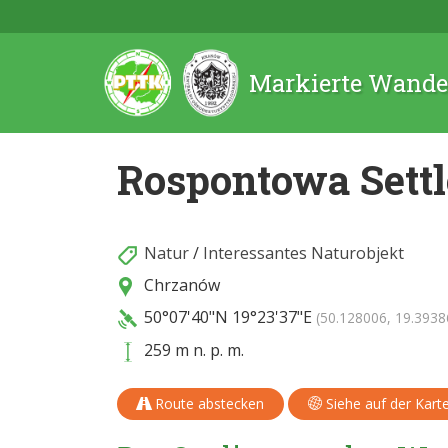
Markierte Wande
Rospontowa Sett
Natur
/
Interessantes Naturobjekt
Chrzanów
50°07'40"N
19°23'37"E
(50.128006, 19.3938
259 m n. p. m.
Route abstecken
Siehe auf der Kart