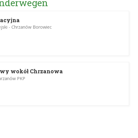
Wanderwegen
kacyjna
jski - Chrzanów Borowiec
owy wokół Chrzanowa
hrzanów PKP