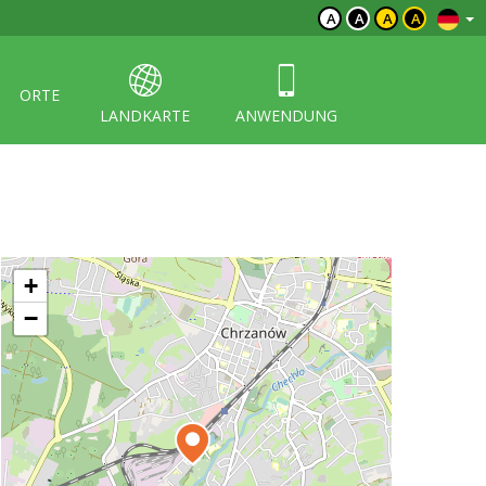
A
A
A
A
ORTE
LANDKARTE
ANWENDUNG
+
−