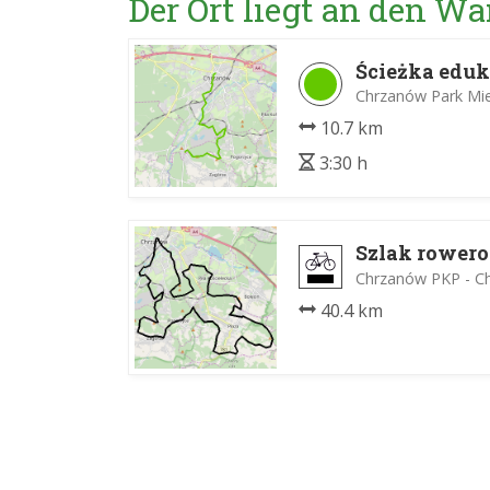
Der Ort liegt an den 
Ścieżka edu
Chrzanów Park Mie
10.7 km
3:30 h
Szlak rower
Chrzanów PKP - C
40.4 km