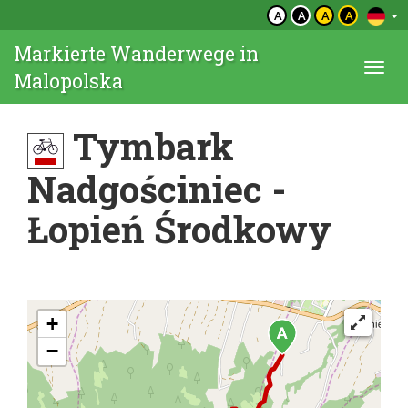
A
A
A
A
Markierte Wanderwege in
Togg
Malopolska
navi
Tymbark
Nadgościniec -
Łopień Środkowy
+
−