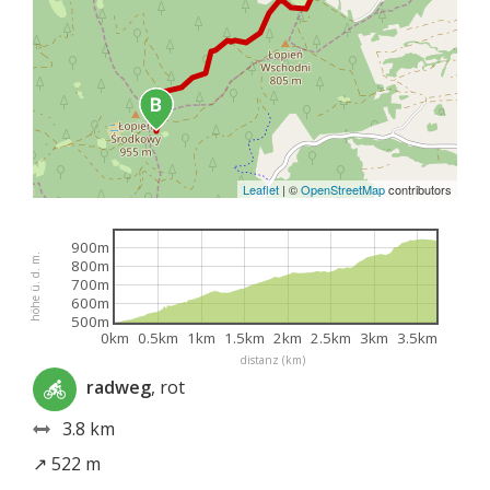
Leaflet
|
©
OpenStreetMap
contributors
900m
höhe ü. d. m.
800m
700m
600m
500m
0km
0.5km
1km
1.5km
2km
2.5km
3km
3.5km
distanz (km)
radweg
, rot
3.8 km
↗ 522 m