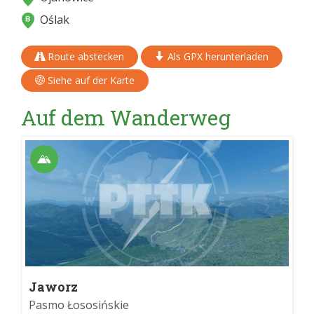
Oślak
Route abstecken
Als GPX herunterladen
Siehe auf der Karte
Auf dem Wanderweg
Jaworz
Pasmo Łososińskie