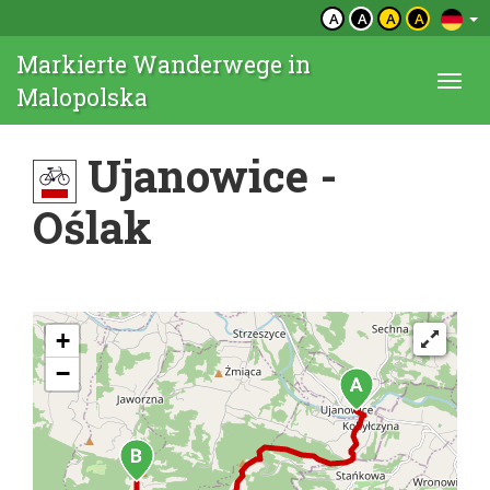
A
A
A
A
Markierte Wanderwege in
Togg
Malopolska
navi
Ujanowice -
Oślak
+
−