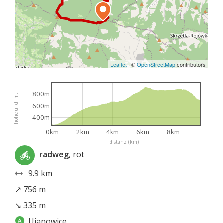
Leaflet
|
©
OpenStreetMap
contributors
800m
höhe ü. d. m.
600m
400m
0km
2km
4km
6km
8km
distanz (km)
radweg
, rot
9.9 km
↗ 756 m
↘ 335 m
Ujanowice