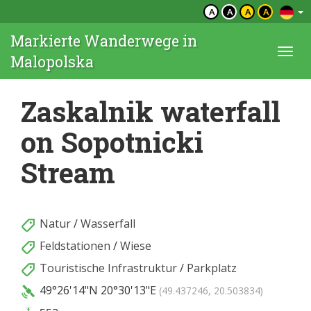
A
A
A
A
Markierte Wanderwege in
Togg
Malopolska
navi
Zaskalnik waterfall
on Sopotnicki
Stream
Natur
/
Wasserfall
Feldstationen
/
Wiese
Touristische Infrastruktur
/
Parkplatz
49°26'14"N
20°30'13"E
(49.437246, 20.503834)