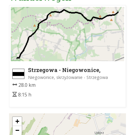
Strzegowa - Niegowonice,
skrzyżowanie
Niegowonice, skrzyżowanie - Strzegowa
28.0 km
8:15 h
+
−