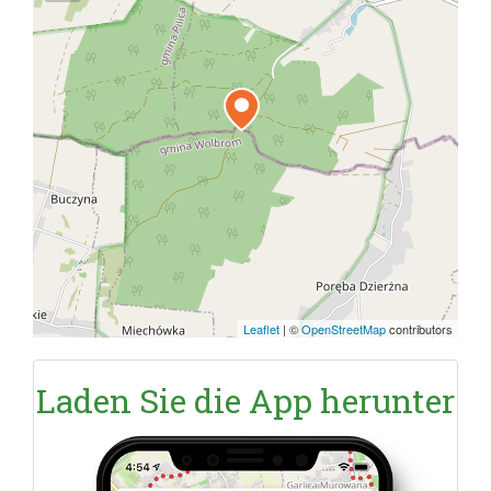
Leaflet
|
©
OpenStreetMap
contributors
Laden Sie die App herunter