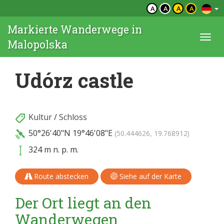
A
A
A
A
Markierte Wanderwege in
Togg
Malopolska
navi
Udórz castle
Kultur
/
Schloss
50°26'40"N
19°46'08"E
(50.444626, 19.768912)
324 m n. p. m.
Route abstecken
Siehe auf der Karte
Der Ort liegt an den
Wanderwegen