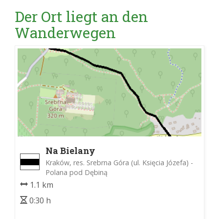
Der Ort liegt an den
Wanderwegen
Na Bielany
Kraków, res. Srebrna Góra (ul. Księcia Józefa) -
Polana pod Dębiną
1.1 km
0:30 h