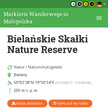
A
A
A
A
Markierte Wanderwege in
Togg
Malopolska
navi
Bielańskie Skałki
Nature Reserve
Natur
/
Naturschutzgebiet
Bielany
50°02'38"N
19°50'54"E
(50.044013, 19.848346)
205 m n. p. m.
Route abstecken
Siehe auf der Karte