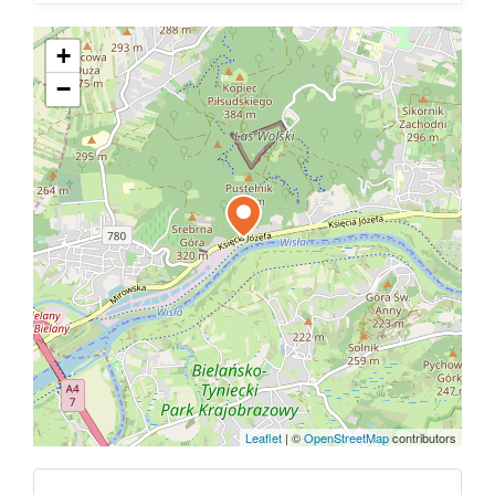
+
−
Leaflet
|
©
OpenStreetMap
contributors