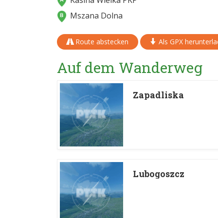
Kasina Wielka PKP
Mszana Dolna
Route abstecken
Als GPX herunterl
Auf dem Wanderweg
Zapadliska
Lubogoszcz