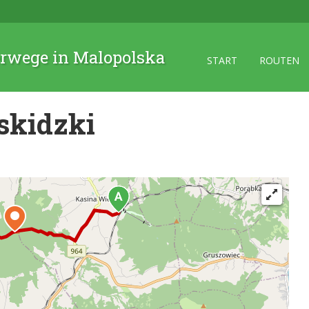
rwege in Malopolska
START
ROUTEN
skidzki
2