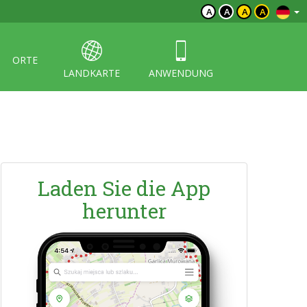
A
A
A
A
ORTE
LANDKARTE
ANWENDUNG
Laden Sie die App
herunter