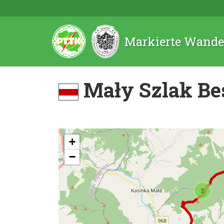
Markierte Wande
Mały Szlak Be
+
−
2