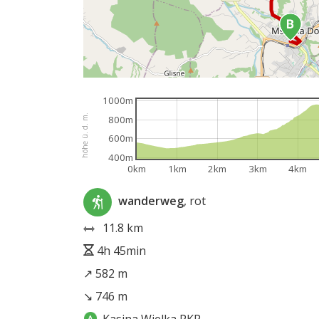
1000m
höhe ü. d. m.
800m
600m
400m
0km
1km
2km
3km
4km
wanderweg
, rot
11.8 km
4h 45min
↗ 582 m
↘ 746 m