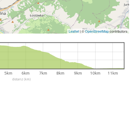
Leaflet
|
©
OpenStreetMap
contributors
5km
6km
7km
8km
9km
10km
11km
distanz (km)