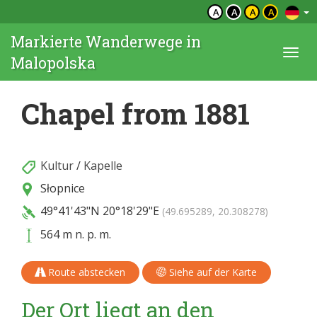
A
A
A
A
Markierte Wanderwege in
Togg
Malopolska
navi
Chapel from 1881
Kultur
/
Kapelle
Słopnice
49°41'43"N
20°18'29"E
(49.695289, 20.308278)
564 m n. p. m.
Route abstecken
Siehe auf der Karte
Der Ort liegt an den