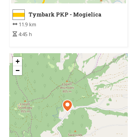
Tymbark PKP - Mogielica
11.9 km
4:45 h
+
−