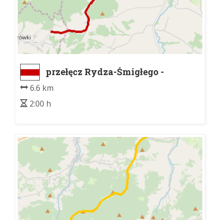
przełęcz Rydza-Śmigłego -
Słopnice Dolne kościół
6.6 km
2:00 h