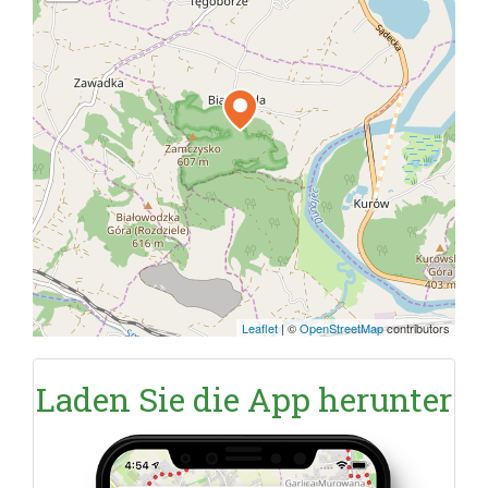
Leaflet
|
©
OpenStreetMap
contributors
Laden Sie die App herunter