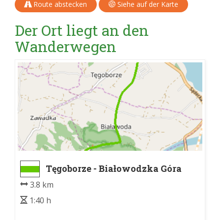
Route abstecken
Siehe auf der Karte
Der Ort liegt an den
Wanderwegen
Tęgoborze - Białowodzka Góra
3.8 km
1:40 h