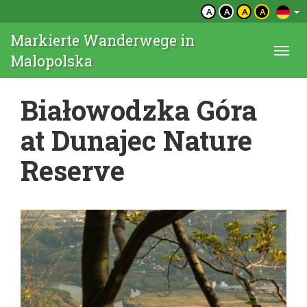
A
A
A
A
Markierte Wanderwege in
Togg
Malopolska
navi
Białowodzka Góra
at Dunajec Nature
Reserve