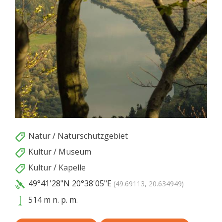
Natur
/
Naturschutzgebiet
Kultur
/
Museum
Kultur
/
Kapelle
49°41'28"N
20°38'05"E
(49.69113, 20.634949)
514 m n. p. m.