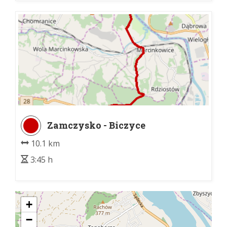
Zamczysko - Biczyce
10.1 km
3:45 h
+
−