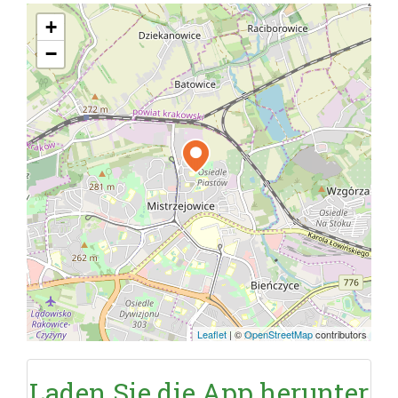
+
−
Leaflet
|
©
OpenStreetMap
contributors
Laden Sie die App herunter