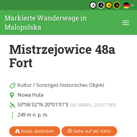
A
A
A
A
Markierte Wanderwege in
Togg
Malopolska
navi
Mistrzejowice 48a
Fort
Kultur
/
Sonstiges historisches Objekt
Nowa Huta
50°06'02"N
20°01'01"E
(50.100601, 20.017185)
249 m n. p. m.
Route abstecken
Siehe auf der Karte