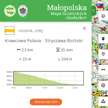
Małopolska
Mapa turistických
chodníkov
×
chodník, żółty
Krawcowa Polana - Stryszawa Roztoki
2.3 km
55 min
↗
23 m
↘
334 m
900m
800m
700m
600m
0 m
500 m
1 km
1,5 km
2 km
Stiahnuť ako GPX