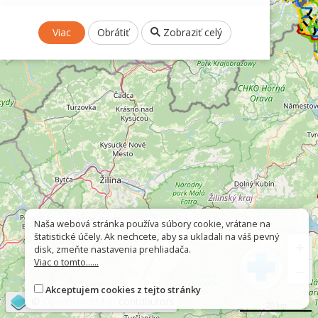
Viac
Obrátiť
Zobraziť celý
Naša webová stránka používa súbory cookie, vrátane na
štatistické účely. Ak nechcete, aby sa ukladali na váš pevný
+
disk, zmeňte nastavenia prehliadača.
Viac o tomto......
−
Akceptujem cookies z tejto stránky
©
OpenStreetMap
contributors
20 km