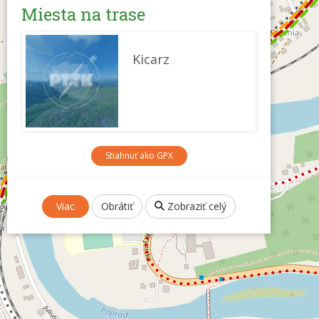
Miesta na trase
Kicarz
Stiahnuť ako GPX
Viac
Obrátiť
Zobraziť celý