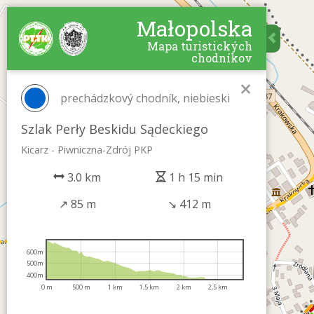
Małopolska
Mapa turistických
chodníkov
×
prechádzkový chodník, niebieski
Szlak Perły Beskidu Sądeckiego
Kicarz - Piwniczna-Zdrój PKP
3.0 km
1 h 15 min
↗
85 m
↘
412 m
600m
500m
400m
0 m
500 m
1 km
1,5 km
2 km
2,5 km