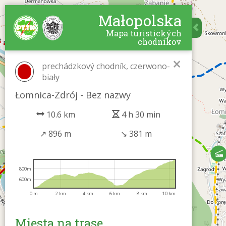
Małopolska
Mapa turistických
chodníkov
×
prechádzkový chodník, czerwono-
biały
Łomnica-Zdrój - Bez nazwy
10.6 km
4 h 30 min
↗
896 m
↘
381 m
800m
600m
0 m
2 km
4 km
6 km
8 km
10 km
Miesta na trase