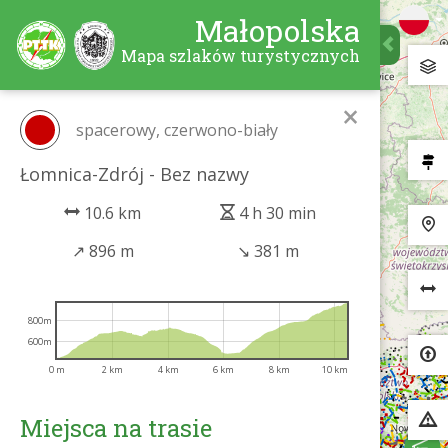
Małopolska
Mapa szlaków turystycznych
×
spacerowy, czerwono-biały
Łomnica-Zdrój - Bez nazwy
10.6 km
4 h 30 min
↗
896 m
↘
381 m
800m
600m
0 m
2 km
4 km
6 km
8 km
10 km
Miejsca na trasie