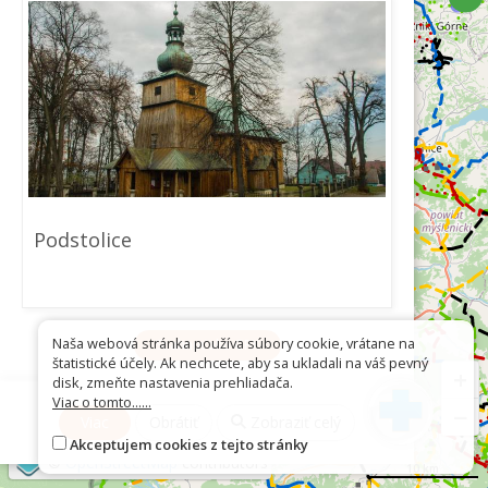
Podstolice
Naša webová stránka používa súbory cookie, vrátane na
Stiahnuť ako GPX
štatistické účely. Ak nechcete, aby sa ukladali na váš pevný
+
disk, zmeňte nastavenia prehliadača.
Viac o tomto......
−
Viac
Obrátiť
Zobraziť celý
Akceptujem cookies z tejto stránky
©
OpenStreetMap
contributors
10 km