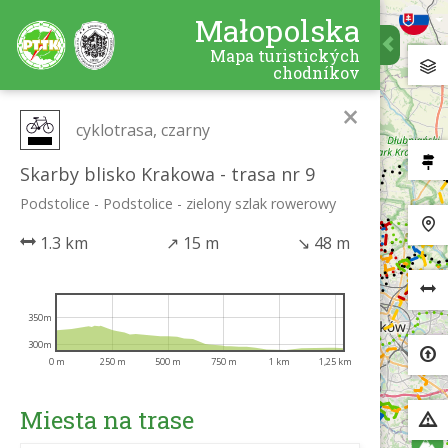
Małopolska
Mapa turistických
chodníkov
×
cyklotrasa, czarny
Skarby blisko Krakowa - trasa nr 9
Podstolice - Podstolice - zielony szlak rowerowy
1.3 km
↗
15 m
↘
48 m
350m
300m
0 m
250 m
500 m
750 m
1 km
1,25 km
Miesta na trase