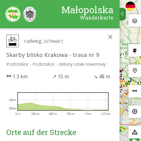
Małopolska
Wanderkarte
×
radweg, schwarz
Skarby blisko Krakowa - trasa nr 9
Podstolice - Podstolice - zielony szlak rowerowy
1.3 km
↗
15 m
↘
48 m
350m
300m
0 m
250 m
500 m
750 m
1 km
1,25 km
Orte auf der Strecke