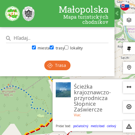
Małopolska
Mapa turistických
chodníkov
miesta
trasy
lokality
Trasa
×
Ścieżka
krajoznawczo-
przyrodnicza
Słopnice
Zaświercze
Viac
Pridať bod:
počiatočný
medzibod
cieľový