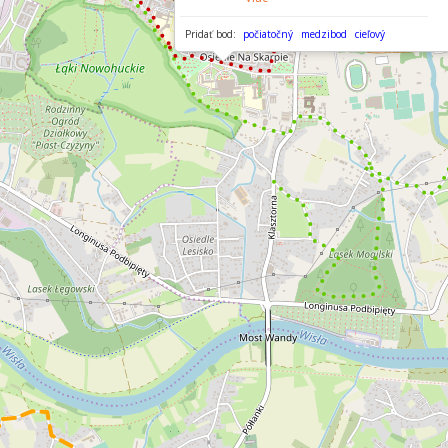
Pridať bod:
počiatočný
medzibod
cieľový