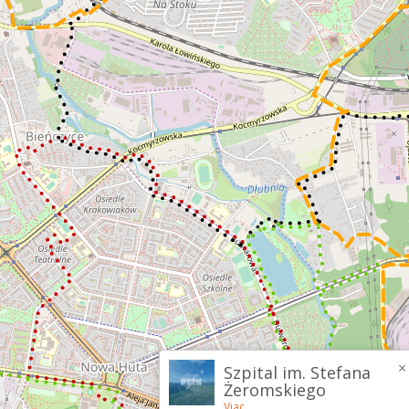
×
Szpital im. Stefana
Żeromskiego
Viac