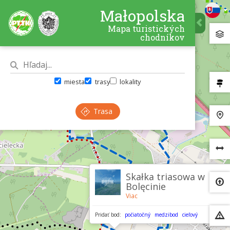
Małopolska
Mapa turistických
chodníkov
miesta
trasy
lokality
Trasa
×
Skałka triasowa w
Bolęcinie
Viac
Pridať bod:
počiatočný
medzibod
cieľový