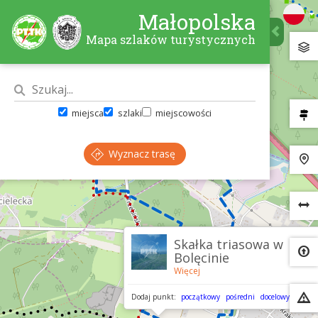
Małopolska
Mapa szlaków turystycznych
miejsca
szlaki
miejscowości
Wyznacz trasę
×
Skałka triasowa w
Bolęcinie
Więcej
Dodaj punkt:
początkowy
pośredni
docelowy