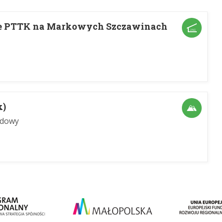
ie PTTK na Markowych Szczawinach
k)
odowy