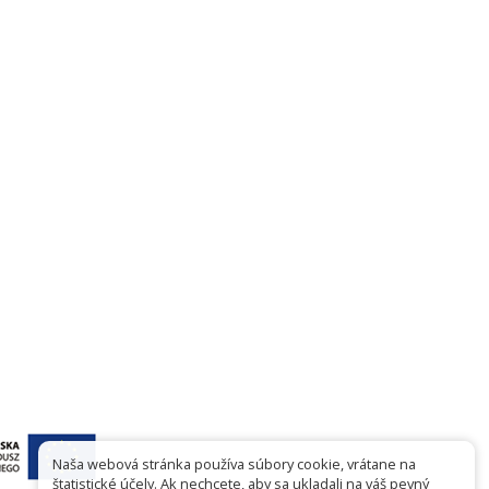
Naša webová stránka používa súbory cookie, vrátane na
štatistické účely. Ak nechcete, aby sa ukladali na váš pevný