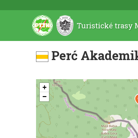
Turistické trasy
Perć Akademi
+
−