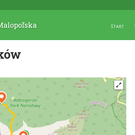
 Malopoľska
ŠTART
ków