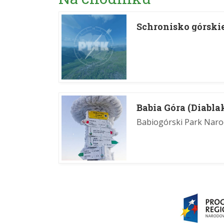
Schronisko górsk
Babia Góra (Diabla
Babiogórski Park Nar