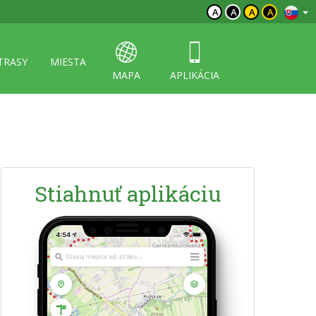
A
A
A
A
TRASY
MIESTA
MAPA
APLIKÁCIA
Stiahnuť aplikáciu