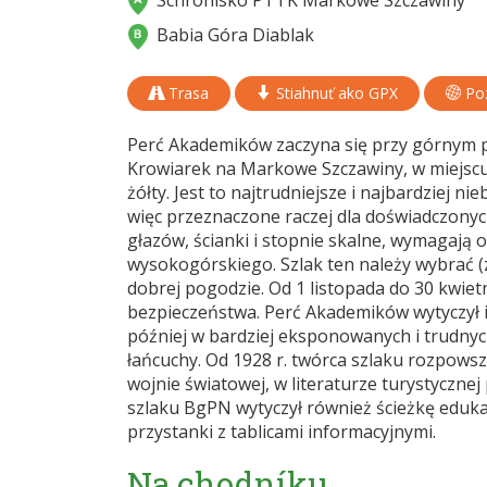
Schronisko PTTK Markowe Szczawiny
Babia Góra Diablak
Trasa
Stiahnuť ako GPX
Poz
Perć Akademików zaczyna się przy górnym pł
Krowiarek na Markowe Szczawiny, w miejsc
żółty. Jest to najtrudniejsze i najbardziej ni
więc przeznaczone raczej dla doświadczonyc
głazów, ścianki i stopnie skalne, wymagają
wysokogórskiego. Szlak ten należy wybrać (z
dobrej pogodzie. Od 1 listopada do 30 kwiet
bezpieczeństwa. Perć Akademików wytyczył 
później w bardziej eksponowanych i trudnyc
łańcuchy. Od 1928 r. twórca szlaku rozpowsz
wojnie światowej, w literaturze turystycznej
szlaku BgPN wytyczył również ścieżkę eduka
przystanki z tablicami informacyjnymi.
Na chodníku