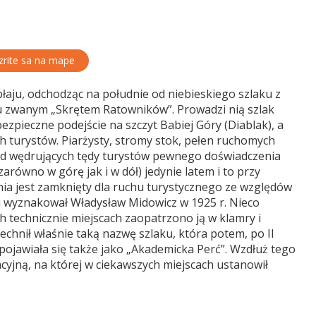
rite sa na mape
aju, odchodząc na południe od niebieskiego szlaku z
u zwanym „Skrętem Ratowników”. Prowadzi nią szlak
ebezpieczne podejście na szczyt Babiej Góry (Diablak), a
h turystów. Piarżysty, stromy stok, pełen ruchomych
 od wędrujących tędy turystów pewnego doświadczenia
arówno w górę jak i w dół) jedynie latem i to przy
nia jest zamknięty dla ruchu turystycznego ze względów
i wyznakował Władysław Midowicz w 1925 r. Nieco
h technicznie miejscach zaopatrzono ją w klamry i
echnił właśnie taką nazwę szlaku, która potem, po II
 pojawiała się także jako „Akademicka Perć”. Wzdłuż tego
cyjną, na której w ciekawszych miejscach ustanowił