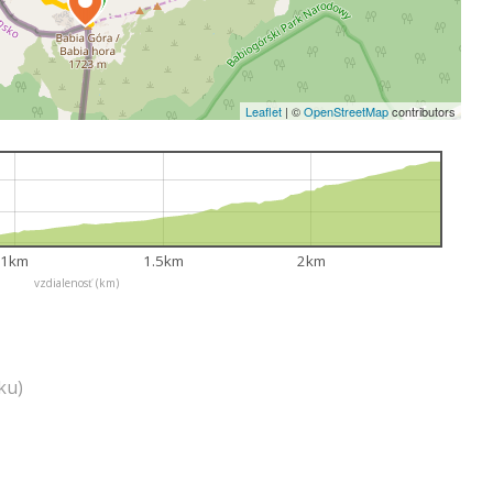
Leaflet
|
©
OpenStreetMap
contributors
1km
1.5km
2km
vzdialenosť (km)
ku)