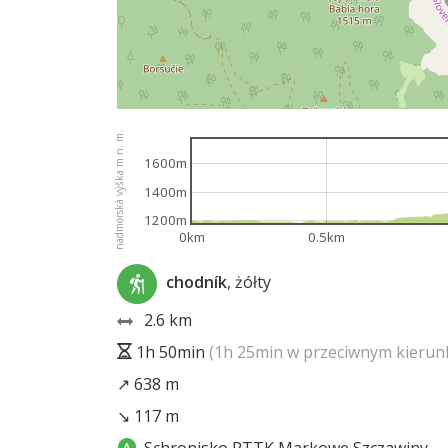
nadmorská výška m n. m.
1600m
1400m
1200m
0km
0.5km
chodník
, żółty
2.6 km
1h 50min
(1h 25min w przeciwnym kierun
↗ 638 m
↘ 117 m