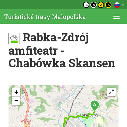
A
A
A
A
Turistické trasy Malopoľska
Togg
navi
Rabka-Zdrój
amfiteatr -
Chabówka Skansen
+
−