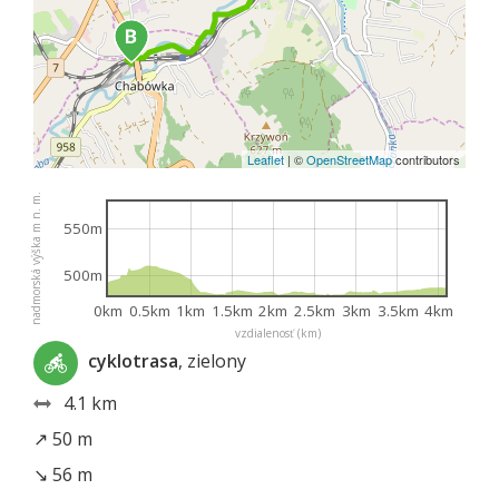
Leaflet
|
©
OpenStreetMap
contributors
nadmorská výška m n. m.
550m
500m
0km
0.5km
1km
1.5km
2km
2.5km
3km
3.5km
4km
vzdialenosť (km)
cyklotrasa
, zielony
4.1 km
↗ 50 m
↘ 56 m