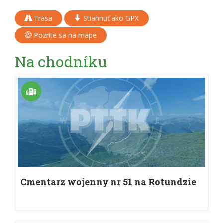
Trasa
Stiahnuť ako GPX
Pozrite sa na mape
Na chodníku
Cmentarz wojenny nr 51 na Rotundzie