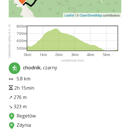
Leaflet
|
©
OpenStreetMap
contributors
nadmorská výška m n. m.
800m
700m
600m
500m
0km
1km
2km
3km
4km
5km
vzdialenosť (km)
chodník
, czarny
5.8 km
2h 15min
↗ 276 m
↘ 323 m
Regetów
Zdynia