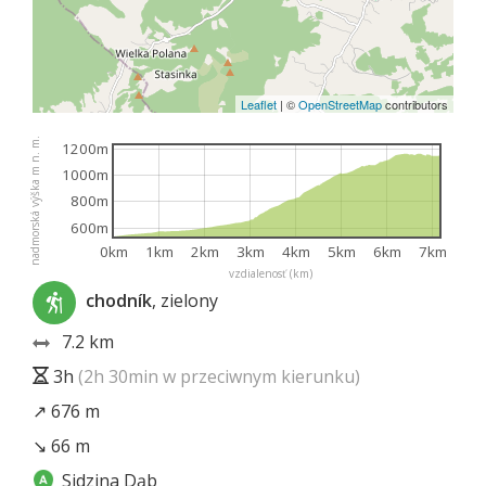
Leaflet
|
©
OpenStreetMap
contributors
nadmorská výška m n. m.
1200m
1000m
800m
600m
0km
1km
2km
3km
4km
5km
6km
7km
vzdialenosť (km)
chodník
, zielony
7.2 km
3h
(2h 30min w przeciwnym kierunku)
↗ 676 m
↘ 66 m
Sidzina Dąb