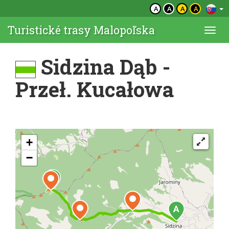
A
A
A
A
Turistické trasy Malopoľska
Togg
navi
Sidzina Dąb -
Przeł. Kucałowa
+
−