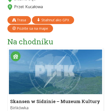
Przeł. Kucałowa
Trasa
Stiahnuť ako GPX
Pozrite sa na mape
Na chodníku
Skansen w Sidzinie – Muzeum Kultury
Ludowej
Bińkówka