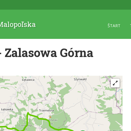
 Malopoľska
ŠTART
 Zalasowa Górna