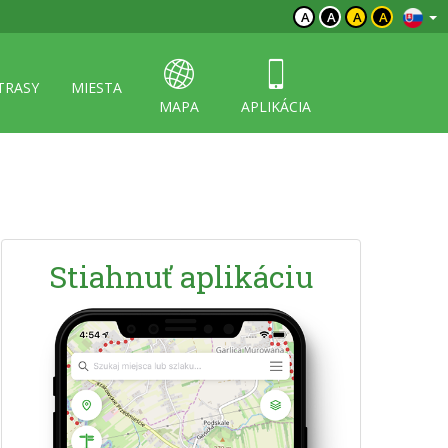
A
A
A
A
TRASY
MIESTA
MAPA
APLIKÁCIA
Stiahnuť aplikáciu