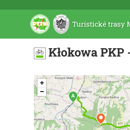
Turistické trasy
Kłokowa PKP -
+
−