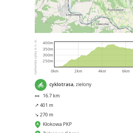
nadmorská výška m n. m.
400m
350m
300m
250m
0km
2km
4km
6km
cyklotrasa
, zielony
16.7 km
↗ 401 m
↘ 270 m
Kłokowa PKP