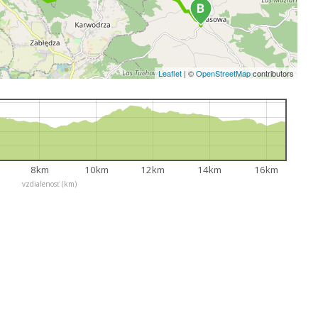
Leaflet
|
©
OpenStreetMap
contributors
8km
10km
12km
14km
16km
vzdialenosť (km)