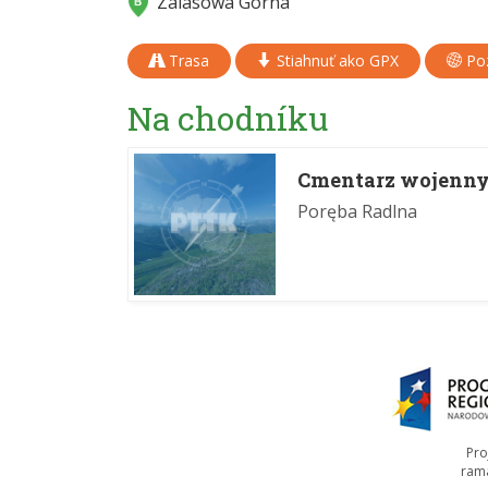
Zalasowa Górna
Trasa
Stiahnuť ako GPX
Poz
Na chodníku
Cmentarz wojenny 
Poręba Radlna
Pro
ram