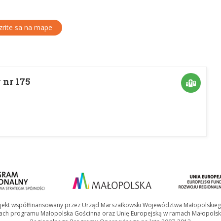
rite sa na mape
nr 175
jekt współfinansowany przez Urząd Marszałkowski Województwa Małopolskie
ach programu Małopolska Gościnna oraz Unię Europejską w ramach Małopolsk