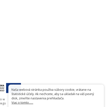
Naša webová stránka používa súbory cookie, vrátane na
štatistické účely. Ak nechcete, aby sa ukladali na váš pevný
disk, zmeňte nastavenia prehliadača.
go w
Viac o tomto......
iego