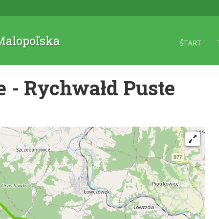
 Malopoľska
ŠTART
 - Rychwałd Puste