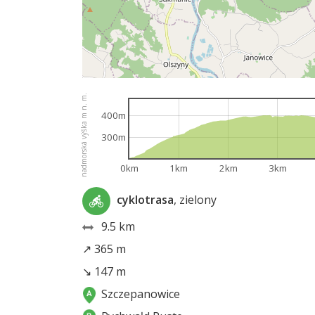
nadmorská výška m n. m.
400m
300m
0km
1km
2km
3km
cyklotrasa
, zielony
9.5 km
↗ 365 m
↘ 147 m
Szczepanowice