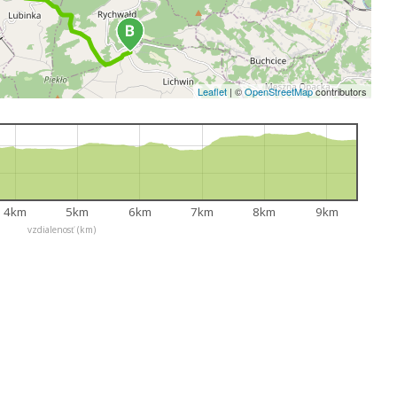
Leaflet
|
©
OpenStreetMap
contributors
4km
5km
6km
7km
8km
9km
vzdialenosť (km)