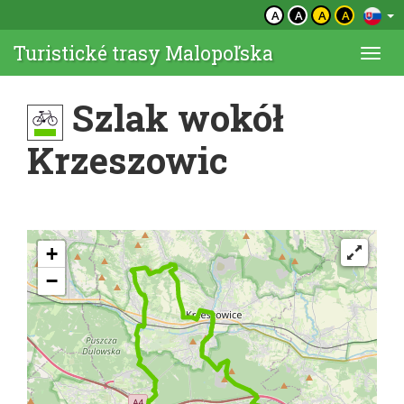
A
A
A
A
Turistické trasy Malopoľska
Togg
navi
Szlak wokół
Krzeszowic
+
−