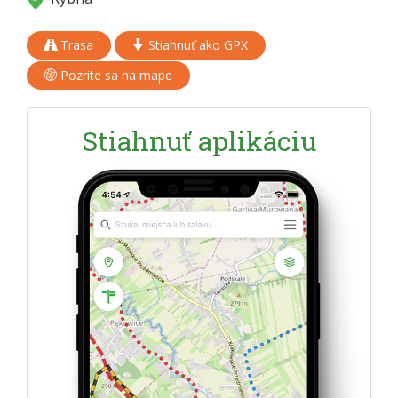
Trasa
Stiahnuť ako GPX
Pozrite sa na mape
Stiahnuť aplikáciu