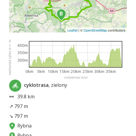
Leaflet
|
©
OpenStreetMap
contributors
nadmorská výška m n. m.
400m
350m
300m
0km
5km
10km
15km
20km
25km
30km
35km
vzdialenosť (km)
cyklotrasa
, zielony
39.8 km
↗ 797 m
↘ 797 m
Rybna
Rybna