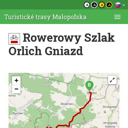
A
A
A
A
Turistické trasy Malopoľska
Togg
navi
Rowerowy Szlak
Orlich Gniazd
+
−