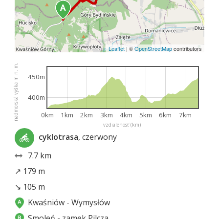
Leaflet
|
©
OpenStreetMap
contributors
nadmorská výška m n. m.
450m
400m
0km
1km
2km
3km
4km
5km
6km
7km
vzdialenosť (km)
cyklotrasa
, czerwony
7.7 km
↗ 179 m
↘ 105 m
Kwaśniów - Wymysłów
Smoleń - zamek Pilcza