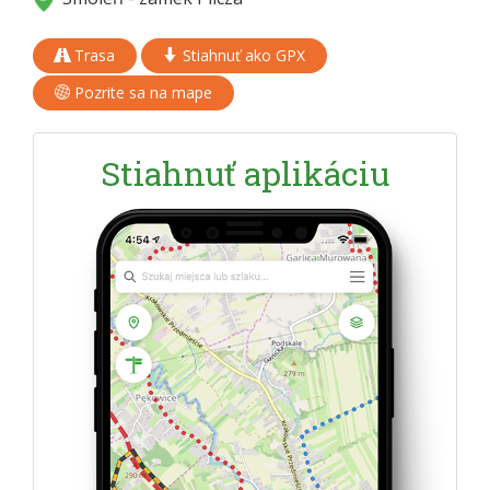
Trasa
Stiahnuť ako GPX
Pozrite sa na mape
Stiahnuť aplikáciu